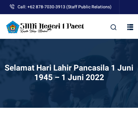
Skip
Call: +62 878-7030-3913 (Staff Public Relations)
to
content
kolah
Selamat Hari Lahir Pancasila 1 Juni
1945 – 1 Juni 2022
uan BLUD D’Pasti