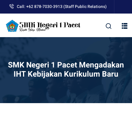
Skip
Call: +62 878-7030-3913 (Staff Public Relations)
to
content
kolah
SMK Negeri 1 Pacet Mengadakan
IHT Kebijakan Kurikulum Baru
uan BLUD D’Pasti