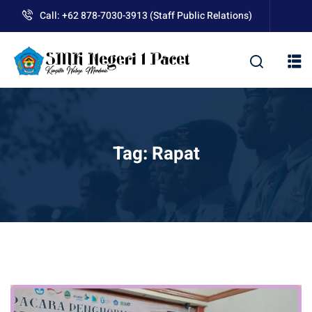
Skip
Call: +62 878-7030-3913 (Staff Public Relations)
to
content
kolah
Tag:
Rapat
uan BLUD D’Pasti