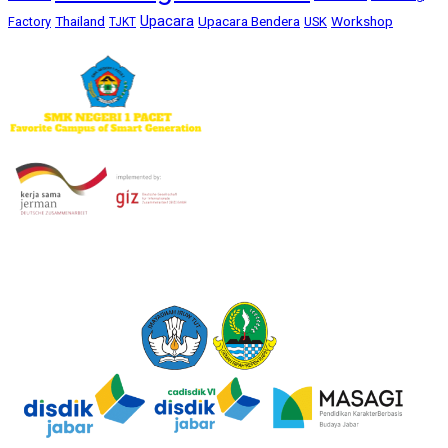
Upacara
Thailand
Upacara Bendera
Workshop
Factory
USK
TJKT