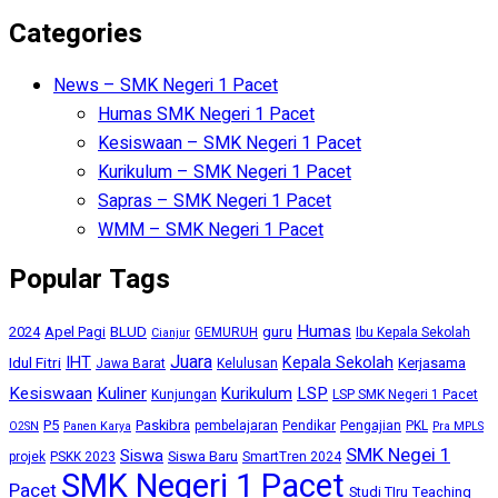
Categories
News – SMK Negeri 1 Pacet
Humas SMK Negeri 1 Pacet
Kesiswaan – SMK Negeri 1 Pacet
Kurikulum – SMK Negeri 1 Pacet
Sapras – SMK Negeri 1 Pacet
WMM – SMK Negeri 1 Pacet
Popular Tags
Humas
BLUD
guru
2024
Apel Pagi
GEMURUH
Ibu Kepala Sekolah
Cianjur
Juara
IHT
Kepala Sekolah
Idul Fitri
Kerjasama
Jawa Barat
Kelulusan
Kesiswaan
Kuliner
Kurikulum
LSP
Kunjungan
LSP SMK Negeri 1 Pacet
P5
Paskibra
pembelajaran
Pendikar
Pengajian
PKL
O2SN
Panen Karya
Pra MPLS
SMK Negei 1
Siswa
Siswa Baru
projek
PSKK 2023
SmartTren 2024
SMK Negeri 1 Pacet
Pacet
Studi TIru
Teaching