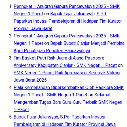
Peringkat 1 Anugrah Gapura Pancawaluya 2025 - SMK
Negeri 1 Pacet
on
Bapak Fajar Juliansyah, S.Pd.
Paparkan Inovasi Pembelajaran di Hadapan Tim Kurator
Provinsi Jawa Barat
Peringkat 1 Anugrah Gapura Pancawaluya 2025 - SMK
Negeri 1 Pacet
on
Bapak Bupati Cianjur Menjadi Pembina
Apel Penutupan Pendikar Pancawaluya
Tim Basket Putri Raih Juara di Ajang Pasosore
Anniversary Kabupaten Cianjur - SMK Negeri 1 Pacet
on
SMK Negeri 1 Pacet Raih Apresiasi di Semarak Vokasi
Jawa Barat 2025
Piala Kemenangan Dipersembahkan Oleh Paskibra SMK
Negeri 1 Pacet - SMK Negeri 1 Pacet
on
Selamat
Mengemban Tugas Baru Guru-Guru Terbaik SMK Negeri
1 Pacet
Bapak Fajar Juliansyah, S.Pd. Paparkan Inovasi
Pembelajaran di Hadapan Tim Kurator Provinsi Jawa