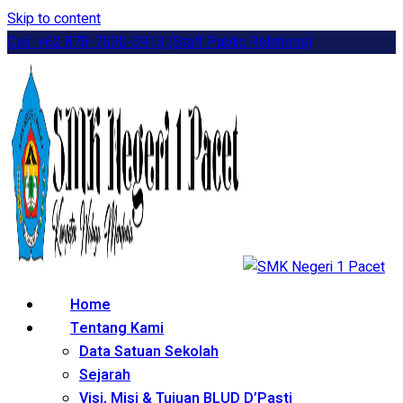
Skip to content
Call: +62 878-7030-3913 (Staff Public Relations)
Home
Tentang Kami
Data Satuan Sekolah
Sejarah
Visi, Misi & Tujuan BLUD D’Pasti