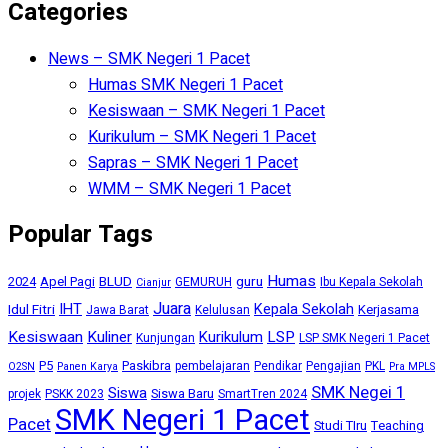
Categories
News – SMK Negeri 1 Pacet
Humas SMK Negeri 1 Pacet
Kesiswaan – SMK Negeri 1 Pacet
Kurikulum – SMK Negeri 1 Pacet
Sapras – SMK Negeri 1 Pacet
WMM – SMK Negeri 1 Pacet
Popular Tags
Humas
BLUD
guru
2024
Apel Pagi
GEMURUH
Ibu Kepala Sekolah
Cianjur
Juara
IHT
Kepala Sekolah
Idul Fitri
Kerjasama
Jawa Barat
Kelulusan
Kesiswaan
Kuliner
Kurikulum
LSP
Kunjungan
LSP SMK Negeri 1 Pacet
P5
Paskibra
pembelajaran
Pendikar
Pengajian
PKL
O2SN
Panen Karya
Pra MPLS
SMK Negei 1
Siswa
Siswa Baru
projek
PSKK 2023
SmartTren 2024
SMK Negeri 1 Pacet
Pacet
Studi TIru
Teaching