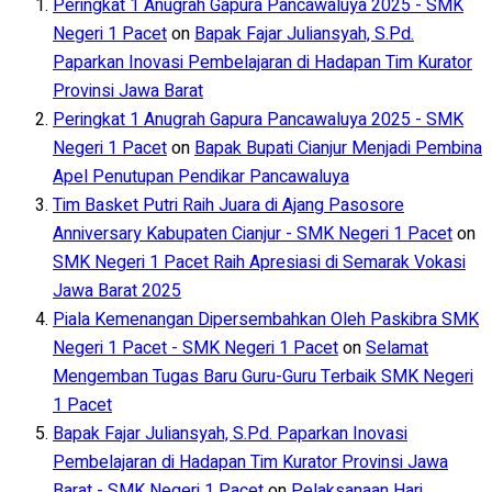
Peringkat 1 Anugrah Gapura Pancawaluya 2025 - SMK
Negeri 1 Pacet
on
Bapak Fajar Juliansyah, S.Pd.
Paparkan Inovasi Pembelajaran di Hadapan Tim Kurator
Provinsi Jawa Barat
Peringkat 1 Anugrah Gapura Pancawaluya 2025 - SMK
Negeri 1 Pacet
on
Bapak Bupati Cianjur Menjadi Pembina
Apel Penutupan Pendikar Pancawaluya
Tim Basket Putri Raih Juara di Ajang Pasosore
Anniversary Kabupaten Cianjur - SMK Negeri 1 Pacet
on
SMK Negeri 1 Pacet Raih Apresiasi di Semarak Vokasi
Jawa Barat 2025
Piala Kemenangan Dipersembahkan Oleh Paskibra SMK
Negeri 1 Pacet - SMK Negeri 1 Pacet
on
Selamat
Mengemban Tugas Baru Guru-Guru Terbaik SMK Negeri
1 Pacet
Bapak Fajar Juliansyah, S.Pd. Paparkan Inovasi
Pembelajaran di Hadapan Tim Kurator Provinsi Jawa
Barat - SMK Negeri 1 Pacet
on
Pelaksanaan Hari