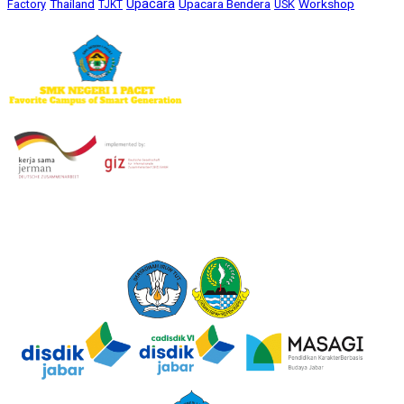
Upacara
Thailand
Upacara Bendera
Workshop
Factory
USK
TJKT