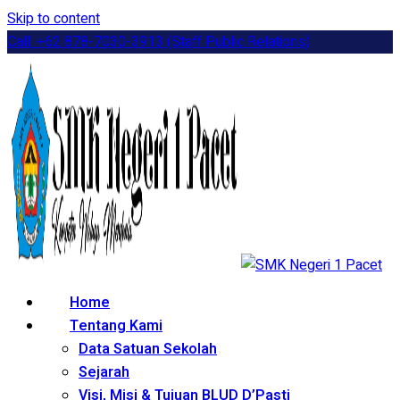
Skip to content
Call: +62 878-7030-3913 (Staff Public Relations)
Home
Tentang Kami
Data Satuan Sekolah
Sejarah
Visi, Misi & Tujuan BLUD D’Pasti