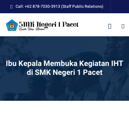
Skip
Call: +62 878-7030-3913 (Staff Public Relations)
to
content
kolah
Ibu Kepala Membuka Kegiatan IHT
di SMK Negeri 1 Pacet
uan BLUD D’Pasti