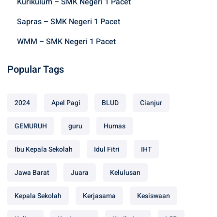
:
Kurikulum – SMK Negeri 1 Pacet
Sapras – SMK Negeri 1 Pacet
WMM – SMK Negeri 1 Pacet
Popular Tags
2024
Apel Pagi
BLUD
Cianjur
GEMURUH
guru
Humas
Ibu Kepala Sekolah
Idul Fitri
IHT
Jawa Barat
Juara
Kelulusan
Kepala Sekolah
Kerjasama
Kesiswaan