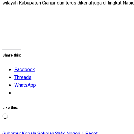
wilayah Kabupaten Cianjur dan terus dikenal juga di tingkat Nasio
Share this:
Facebook
Threads
WhatsApp
Like this:
Loading…
Gubernur
,
Kepala Sekolah
,
SMK Negeri 1 Pacet
,