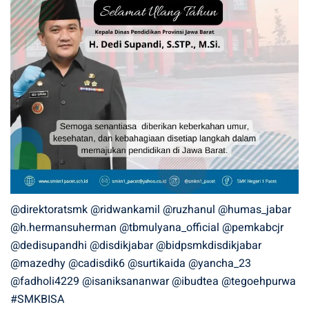
@direktoratsmk
@ridwankamil
@ruzhanul
@humas_jabar
@h.hermansuherman
@tbmulyana_official
@pemkabcjr
@dedisupandhi
@disdikjabar
@bidpsmkdisdikjabar
@mazedhy
@cadisdik6
@surtikaida
@yancha_23
@fadholi4229
@isaniksananwar
@ibudtea
@tegoehpurwa
#SMKBISA