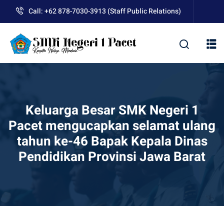
Skip
Call: +62 878-7030-3913 (Staff Public Relations)
to
content
kolah
Keluarga Besar SMK Negeri 1
Pacet mengucapkan selamat ulang
tahun ke-46 Bapak Kepala Dinas
uan BLUD D’Pasti
Pendidikan Provinsi Jawa Barat