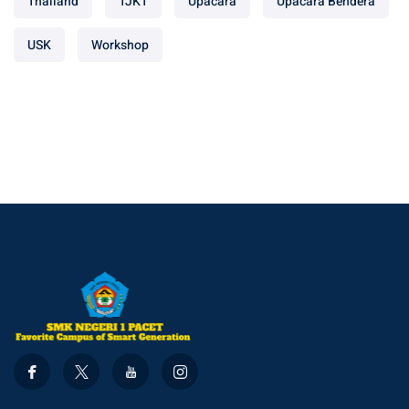
Thailand
TJKT
Upacara
Upacara Bendera
USK
Workshop