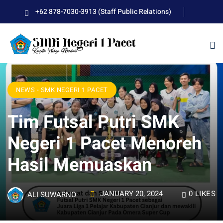
Skip
+62 878-7030-3913 (Staff Public Relations)
to
content
NEWS - SMK NEGERI 1 PACET
kolah
Tim Futsal Putri SMK
Negeri 1 Pacet Menoreh
uan BLUD D’Pasti
Hasil Memuaskan
SMKN 1 Pacet
JANUARY 20, 2024
0
LIKES
ALI SUWARNO