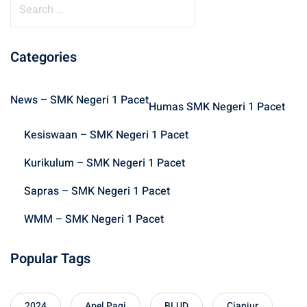
e
a
r
Categories
c
h
News – SMK Negeri 1 Pacet
f
Humas SMK Negeri 1 Pacet
o
Kesiswaan – SMK Negeri 1 Pacet
r
:
Kurikulum – SMK Negeri 1 Pacet
Sapras – SMK Negeri 1 Pacet
WMM – SMK Negeri 1 Pacet
Popular Tags
2024
Apel Pagi
BLUD
Cianjur